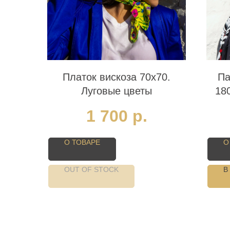
Платок вискоза 70х70.
Па
Луговые цветы
18
1 700
р.
О ТОВАРЕ
О
OUT OF STOCK
В