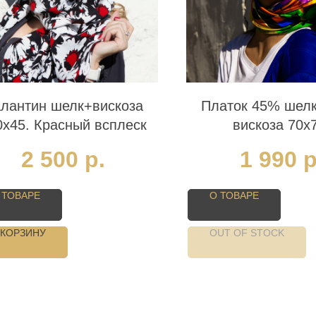
лантин шелк+вискоза
Платок 45% шел
0х45. Красный всплеск
вискоза 70х
Разноцветные 
2 500
р.
1 990
р
 ТОВАРЕ
О ТОВАРЕ
 КОРЗИНУ
OUT OF STOCK