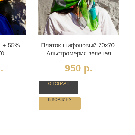
к + 55%
Платок шифоновый 70х70.
70.
Альстромерия зеленая
маки
.
950
р.
О ТОВАРЕ
В КОРЗИНУ